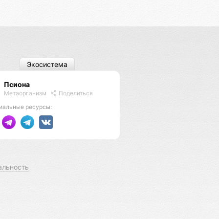
Экосистема
Псиона
Метаорганизм
Поделиться
иальные ресурсы:
альность