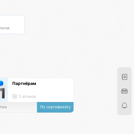
а
логия
Партнёрам
0 атомов
пка
По сертификату