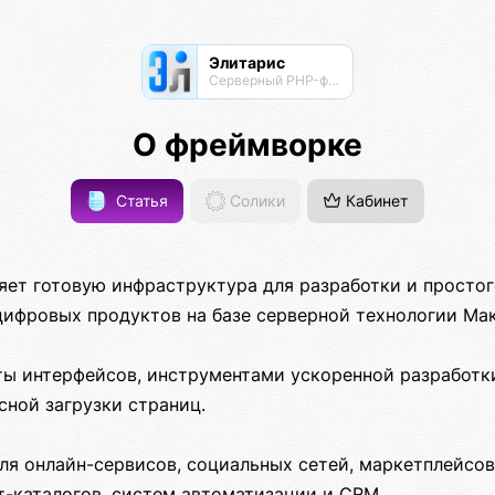
Элитарис
Серверный PHP-фреймворк для высоконагруженных проектов
О фреймворке
Статья
Солики
Кабинет
яет готовую инфраструктура для разработки и просто
ифровых продуктов на базе серверной технологии Мак
ы интерфейсов, инструментами ускоренной разработки
сной загрузки страниц.
я онлайн-сервисов, социальных сетей, маркетплейсов,
т-каталогов, систем автоматизации и CRM.