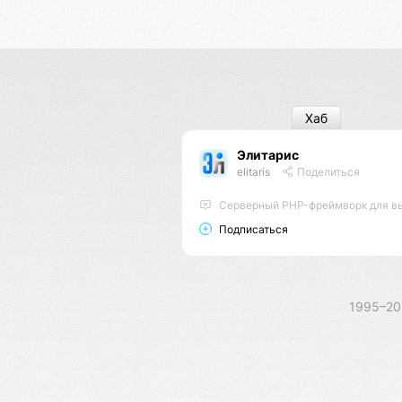
Хаб
Элитарис
elitaris
Поделиться
Серверный PHP-фреймворк для высоконагруженных пр
Подписаться
1995–2