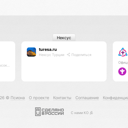
Нексус
turesa.ru
Нексус Турции
Поделиться
Офиц
оектов
026 ©
Псиона
О проекте
Контакты
Соглашение
Конфиденци
С нами КО 🕉️