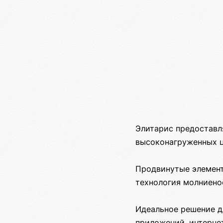
Элитарис предоставл
высоконагруженных ц
Продвинутые элемент
технология молниено
Идеальное решение дл
приложений, интерне