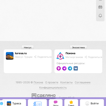
Нексус
Экосистема
turesa.ru
Псиона
Нексус Турции
Поделиться
Метаорганизм
Поделиться
Официальные ресурсы:
1995–2026 ©
Псиона
О проекте
Контакты
Соглашение
Конфиденциальность
С нами КО 🕉️
Туреса
Войти
Чаты
Гринд