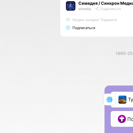
Симедия / Синхрон Меди
simedia
Поделиться
Медиа-холдинг Радианта
Подписаться
1995–2
Т
П