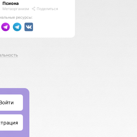
Псиона
Метаорганизм
Поделиться
иальные ресурсы:
альность
Войти
страция