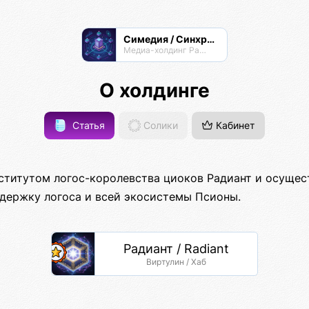
Симедия / Синхрон Медиа
Медиа-холдинг Радианта
О холдинге
Статья
Солики
Кабинет
ститутом логос-королевства циоков Радиант и осущес
ержку логоса и всей экосистемы Псионы.
Радиант / Radiant
Виртулин / Хаб