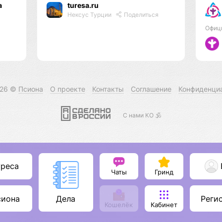
а
turesa.ru
Нексус Турции
Поделиться
Офиц
026 ©
Псиона
О проекте
Контакты
Соглашение
Конфиденци
С нами КО 🕉️
уреса
Чаты
Гринд
сиона
Реги
Дела
Кошелёк
Кабинет