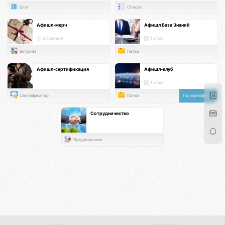
Блог
Список
Афишл-мерч
Афишл База Знаний
0 позиций
1 атом
Витрина
Папка
Афишл-сертификация
Афишл-клуб
1 атом
Сертификатор
Папка
По сертификату
Сотрудничество
Предложение