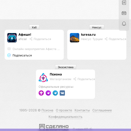
Хаб
Нексус
Афишл!
turesa.ru
aficial
Поделиться
Нексус Турции
Поделиться
Онлайн-мероприятия Афиста Лаб
Подписаться
Экосистема
Псиона
Метаорганизм
Поделиться
Официальные ресурсы:
1995–2026 ©
Псиона
О проекте
Контакты
Соглашение
Конфиденциальность
С нами КО 🕉️