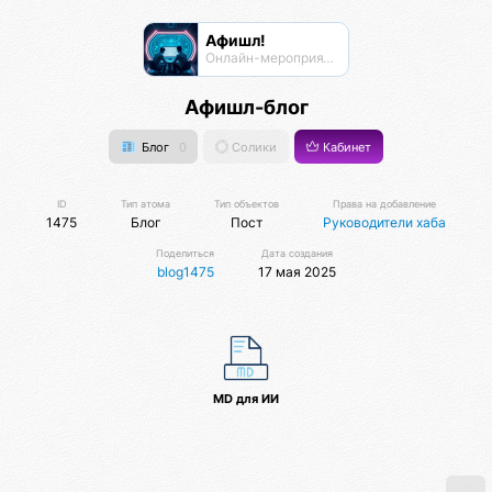
Афишл!
Онлайн-мероприятия Афиста Лаб
Афишл-блог
Блог
0
Солики
Кабинет
ID
Тип атома
Тип объектов
Права на добавление
1475
Блог
Пост
Руководители хаба
Поделиться
Дата создания
blog1475
17 мая 2025
MD для ИИ