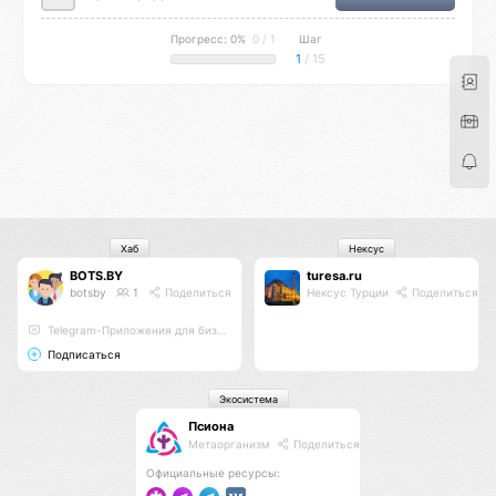
Прогресс: 0%
0 / 1
Шаг
1
/ 15
Хаб
Нексус
BOTS.BY
turesa.ru
botsby
1
Поделиться
Нексус Турции
Поделиться
Telegram-Приложения для бизнеса, чат-боты, mini apps
Подписаться
Экосистема
Псиона
Метаорганизм
Поделиться
Официальные ресурсы: