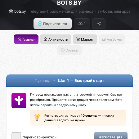
BOTS.BY
botsby
Telegram-Приложения для бизнеса, чат-боты, mini apps
Подписаться
1
Главная
Активности
Маркет
Альбомы
Солики
Путевод
•
Шаг 1
—
Быстрый старт
Путевод познакомит вас с платформой и поможет быстро
разобраться. Пройдите регистрацию через телеграм-бота,
чтобы перейти к следующему шагу.
Регистрация занимает
10 секунд
— никаких
данных вводить не нужно.
Зарегистрируйтесь
РЕГИСТРАЦИЯ