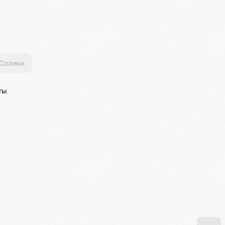
Солики
ты
,