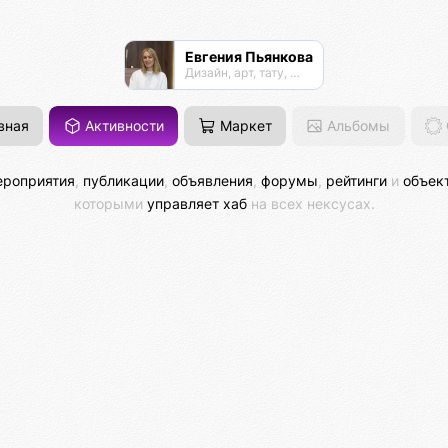
Евгения Пьянкова
Дизайн, арт, тату, духовные практики
вная
Активности
Маркет
Альбомы
роприятия
,
публикации
,
объявления
,
форумы
,
рейтинги
и
объек
которыми
управляет хаб
на всех нексусах.