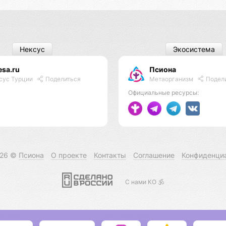
Нексус
Экосистема
esa.ru
Псиона
Метаорганизм
Подел
сус Турции
Поделиться
Официальные ресурсы:
026 ©
Псиона
О проекте
Контакты
Соглашение
Конфиденци
С нами КО 🕉️