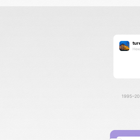
tur
Нек
1995–2