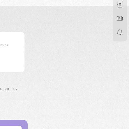
иться
альность