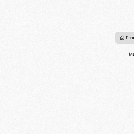
Гла
Ме