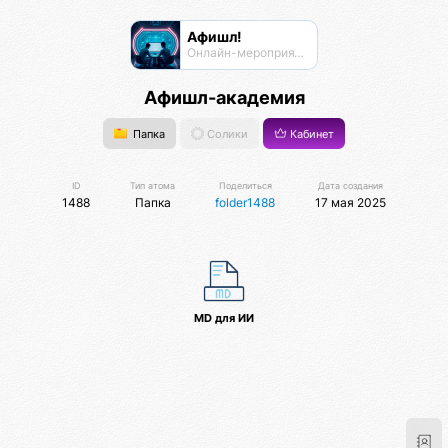
Афишл!
Онлайн-мероприятия Афиста Лаб
Афишл-академия
Папка
Солики
Кабинет
ID
Тип атома
Поделиться
Дата создания
1488
Папка
folder1488
17 мая 2025
MD для ИИ