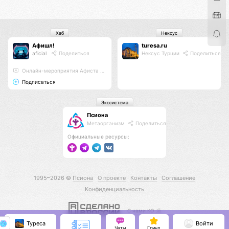
Хаб
Нексус
Афишл!
turesa.ru
aficial
Поделиться
Нексус Турции
Поделиться
Онлайн-мероприятия Афиста Лаб
Подписаться
Экосистема
Псиона
Метаорганизм
Поделиться
Официальные ресурсы:
1995–2026 ©
Псиона
О проекте
Контакты
Соглашение
Конфиденциальность
С нами КО 🕉️
Туреса
Войти
Чаты
Гринд