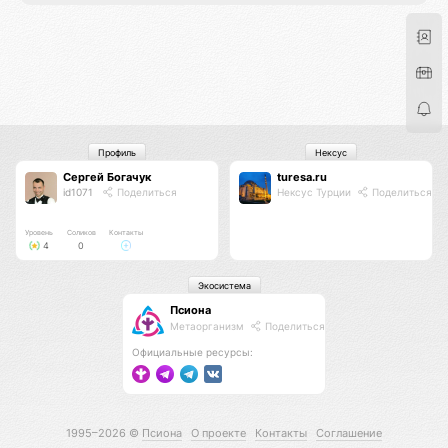
Профиль
Нексус
Сергей Богачук
turesa.ru
id1071
Поделиться
Нексус Турции
Поделиться
Уровень
Соликов
Контакты
4
0
Экосистема
Псиона
Метаорганизм
Поделиться
Официальные ресурсы:
1995–2026 ©
Псиона
О проекте
Контакты
Соглашение