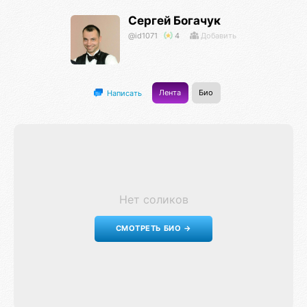
Сергей Богачук
@id1071
4
Добавить
Лента
Био
Написать
Нет соликов
СМОТРЕТЬ БИО →