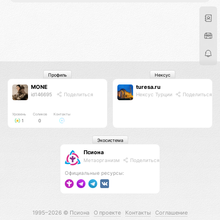
Профиль
Нексус
MONE
turesa.ru
id146695
Поделиться
Нексус Турции
Поделиться
Уровень
Соликов
Контакты
1
0
Экосистема
Псиона
Метаорганизм
Поделиться
Официальные ресурсы:
1995–2026 ©
Псиона
О проекте
Контакты
Соглашение