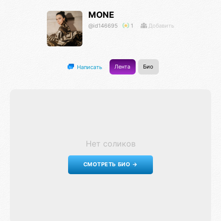
MONE
@id146695
1
Добавить
Лента
Био
Написать
Нет соликов
СМОТРЕТЬ БИО →