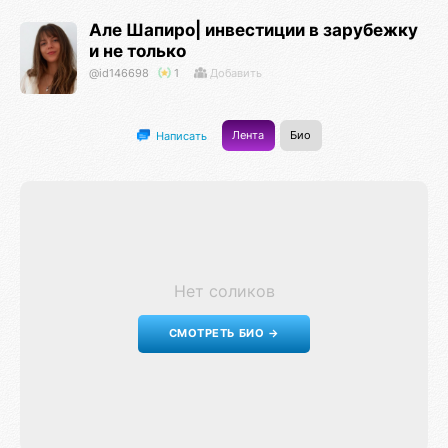
Але Шапиро| инвестиции в зарубежку
и не только
@id146698
1
Добавить
Лента
Био
Написать
Нет соликов
СМОТРЕТЬ БИО →