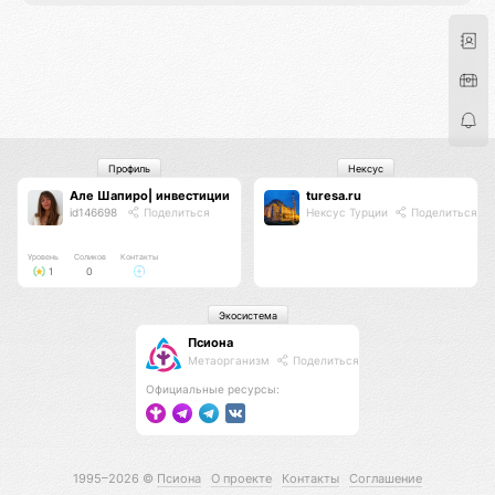
Профиль
Нексус
Але Шапиро| инвестиции в зарубежку и не только
turesa.ru
id146698
Поделиться
Нексус Турции
Поделиться
Уровень
Соликов
Контакты
1
0
Экосистема
Псиона
Метаорганизм
Поделиться
Официальные ресурсы:
1995–2026 ©
Псиона
О проекте
Контакты
Соглашение