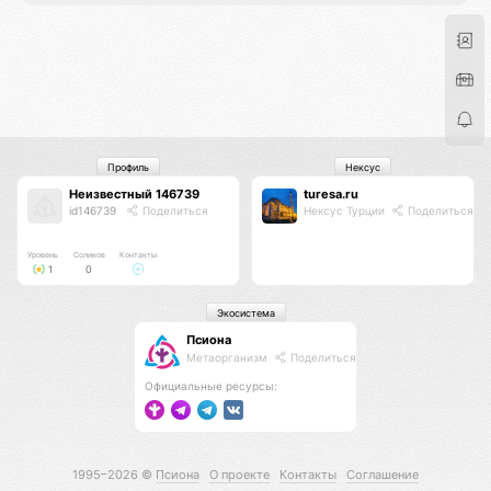
Профиль
Нексус
Неизвестный 146739
turesa.ru
id146739
Поделиться
Нексус Турции
Поделиться
Уровень
Соликов
Контакты
1
0
Экосистема
Псиона
Метаорганизм
Поделиться
Официальные ресурсы:
1995–2026 ©
Псиона
О проекте
Контакты
Соглашение