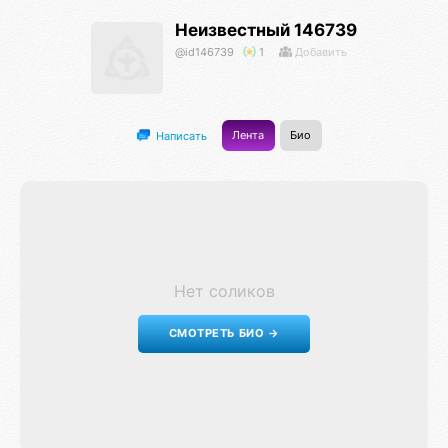
Неизвестный 146739
@id146739
1
Добавить
Лента
Био
Написать
Нет соликов
СМОТРЕТЬ БИО →