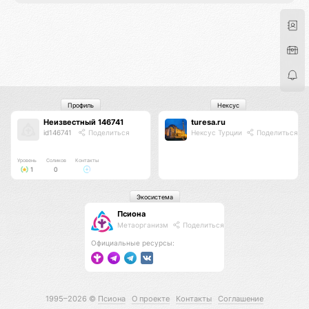
Профиль
Нексус
Неизвестный 146741
turesa.ru
id146741
Поделиться
Нексус Турции
Поделиться
Уровень
Соликов
Контакты
1
0
Экосистема
Псиона
Метаорганизм
Поделиться
Официальные ресурсы:
1995–2026 ©
Псиона
О проекте
Контакты
Соглашение