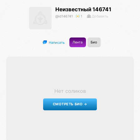
Неизвестный 146741
@id146741
1
Добавить
Лента
Био
Написать
Нет соликов
СМОТРЕТЬ БИО →