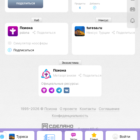
Продукты
Добавить
6
Хаб
Нексус
Псиона
turesa.ru
psiona
Поделиться
Нексус Турции
Поделиться
Cимулятор ноосферы
Подписаться
Экосистема
Псиона
Метаорганизм
Поделиться
Официальные ресурсы:
1995–2026 ©
Псиона
О проекте
Контакты
Соглашение
Конфиденциальность
С нами КО 🕉️
Туреса
Войти
Чаты
Гринд