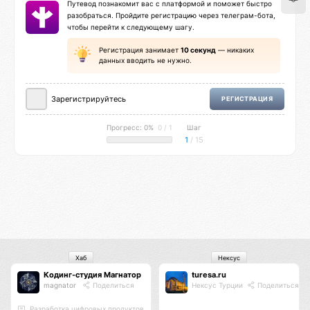
Путевод познакомит вас с платформой и поможет быстро
разобраться. Пройдите регистрацию через телеграм-бота,
чтобы перейти к следующему шагу.
Регистрация занимает
10 секунд
— никаких
данных вводить не нужно.
Зарегистрируйтесь
РЕГИСТРАЦИЯ
Прогресс: 0%
0 / 1
Шаг
1
/ 15
Хаб
Нексус
Кодинг-студия Магнатор
turesa.ru
magnator
Поделиться
Нексус Турции
Поделиться
Разработка цифровых продуктов