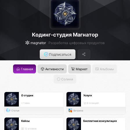
Кодинг-студия Магнатор
magnator
Разработка цифровых продуктов
Подписаться
Главная
Активности
Маркет
Альбомы
Солики
О студии
Услуги
< 1 мин.
6 позиций
Статья
Витрина
Кейсы
Бесплатная консультация
12 атомов