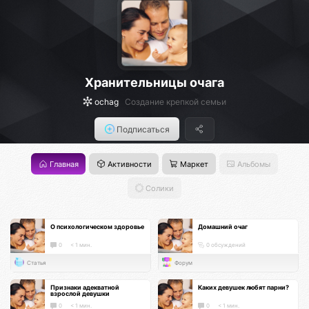
Хранительницы очага
ochag
Создание крепкой семьи
Подписаться
Главная
Активности
Маркет
Альбомы
Солики
О психологическом здоровье
Домашний очаг
0
< 1 мин.
0 обсуждений
Статья
Форум
Признаки адекватной
Каких девушек любят парни?
взрослой девушки
0
< 1 мин.
0
< 1 мин.