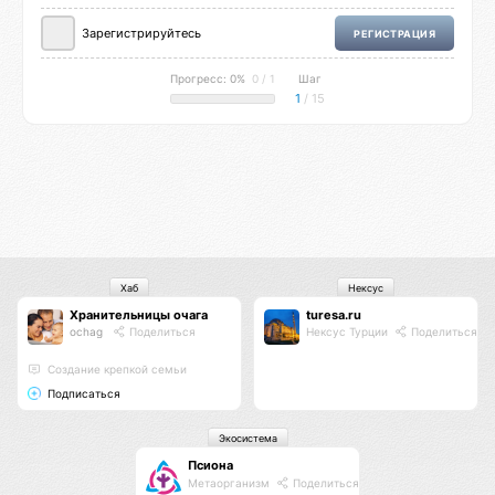
Зарегистрируйтесь
РЕГИСТРАЦИЯ
Прогресс: 0%
0 / 1
Шаг
1
/ 15
Хаб
Нексус
Хранительницы очага
turesa.ru
ochag
Поделиться
Нексус Турции
Поделиться
Создание крепкой семьи
Подписаться
Экосистема
Псиона
Метаорганизм
Поделиться