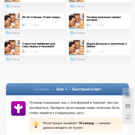
Статья
Статья
40 лет в браке. Совет мамы.
Почему мужчины теряют
интерес
0
< 1 мин.
0
< 1 мин.
Статья
Статья
2 простых лайфхака для
Дарья Донцова о мужчинах и
счастливых отношений
любви
0
< 1 мин.
0
< 1 мин.
Статья
Статья
Путевод
•
Шаг 1
—
Быстрый старт
Путевод познакомит вас с платформой и поможет быстро
разобраться. Пройдите регистрацию через телеграм-бота,
чтобы перейти к следующему шагу.
Регистрация занимает
10 секунд
— никаких
данных вводить не нужно.