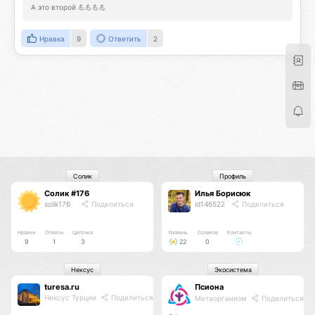
А это второй 💪💪💪💪
Нравка
9
Ответить
2
Солик
Профиль
Солик #176
Илья Борисюк
solik176
Поделиться
id146522
Поделиться
Нравки
Ответы
Цепочка
Уровень
Соликов
Контакты
9
1
3
22
0
Нексус
Экосистема
turesa.ru
Псиона
Нексус Турции
Поделиться
Метаорганизм
Поделиться