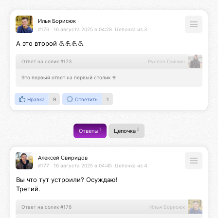
Илья Борисюк
#176
16 августа 2025 в 04:28
Цепочка из 3
А это второй 💪💪💪💪
Ответ на солик #173
Руслан Гришин
Это первый ответ на первый столик 🤘
Нравка
9
Ответить
1
1
2
Ответы
Цепочка
Алексей Свиридов
#177
16 августа 2025 в 04:45
Цепочка из 4
Вы что тут устроили? Осуждаю!

Третий.
Ответ на солик #176
Илья Борисюк