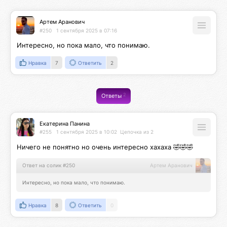
Артем Аранович
#250
1 сентября 2025 в 07:16
Интересно, но пока мало, что понимаю.
Нравка
7
Ответить
2
2
Ответы
Екатерина Панина
#255
1 сентября 2025 в 10:02
Цепочка из 2
Ничего не понятно но очень интересно хахаха 🤣🤣🤣
Ответ на солик #250
Артем Аранович
Интересно, но пока мало, что понимаю.
Нравка
8
Ответить
0