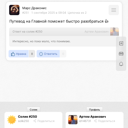
Марс Драконис
#251
1 сентября 2025 в 09:04
Цепочка из 2
Путевод на Главной поможет быстро разобраться 👍
Ответ на солик #250
Артем Аранович
Интересно, но пока мало, что понимаю.
Нравка
8
Ответить
0
Солик
Профиль
Солик #250
Артем Аранович
solik250
Поделиться
id146731
Поделиться