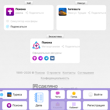
Хаб
Нексус
Псиона
turesa.ru
psiona
Поделиться
Нексус Турции
Поделиться
Cимулятор ноосферы
Подписаться
Экосистема
Псиона
Метаорганизм
Поделиться
Официальные ресурсы:
1995–2026 ©
Псиона
О проекте
Контакты
Соглашение
Конфиденциальность
С нами КО 🕉️
Туреса
Войти
Чаты
Гринд
Псиона
Регистрация
Дела
Кошелёк
Кабинет