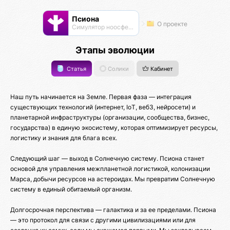
Псиона
О проекте
Cимулятор ноосферы
Этапы эволюции
Статья
Солики
Кабинет
Наш путь начинается на Земле. Первая фаза — интеграция
существующих технологий (интернет, IoT, веб3, нейросети) и
планетарной инфраструктуры (организации, сообщества, бизнес,
государства) в единую экосистему, которая оптимизирует ресурсы,
логистику и знания для блага всех.
Следующий шаг — выход в Солнечную систему. Псиона станет
основой для управления межпланетной логистикой, колонизации
Марса, добычи ресурсов на астероидах. Мы превратим Солнечную
систему в единый обитаемый организм.
Долгосрочная перспектива — галактика и за ее пределами. Псиона
— это протокол для связи с другими цивилизациями или для