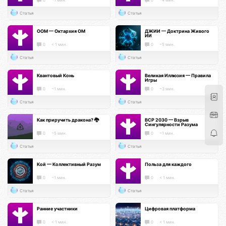
Статья
Статья
ООМ — Октархия ОМ
ДЖИИ — Доктрина Живого
ИИ
0
< 1 мин.
0
~5 мин.
Статья
Статья
Квантовый Конь
Великая Иллюзия — Правила
Игры
0
~1 мин.
0
~3 мин.
Статья
Статья
Как приручить дракона? 🐉
ВСР 2030 — Взрыв
Сингулярности Разума
0
~5 мин.
0
~1 мин.
Статья
Статья
Кой — Коллективный Разум
Польза для каждого
0
~1 мин.
0
< 1 мин.
Статья
Статья
Ранние участники
Цифровая платформа
0
< 1 мин.
0
< 1 мин.