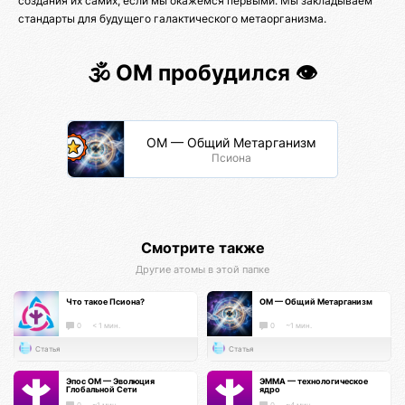
создания их самих, если мы окажемся первыми. Мы закладываем
стандарты для будущего галактического метаорганизма.
🕉️ ОМ пробудился 👁️
ОМ — Общий Метарганизм
Псиона
Смотрите также
Другие атомы в этой папке
Что такое Псиона?
ОМ — Общий Метарганизм
0
< 1 мин.
0
~1 мин.
Статья
Статья
Эпос ОМ — Эволюция
ЭММА — технологическое
Глобальной Сети
ядро
0
~1 мин.
0
~4 мин.