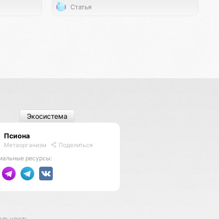
Статья
Экосистема
Псиона
Метаорганизм
Поделиться
иальные ресурсы:
альность