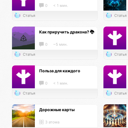
0
< 1 мин.
Статья
Статья
Как приручить дракона? 🐉
0
~5 мин.
Статья
Статья
Польза для каждого
0
< 1 мин.
Статья
Статья
Дорожные карты
3 атома