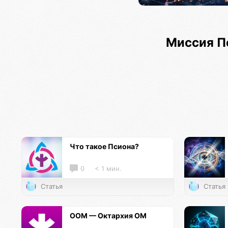
Миссия П
Что такое Псиона?
0
< 1 мин.
Статья
Статья
ООМ — Октархия ОМ