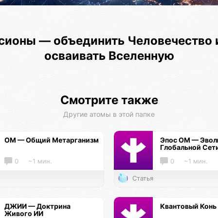
сионы — объединить Человечество 
осваивать Вселенную
Смотрите также
Другие атомы в этой папке
ОМ — Общий Метарганизм
Эпос ОМ — Эво
Глобальной Сет
0
~1 мин.
0
~1 мин.
Статья
ДЖИИ — Доктрина
Квантовый Конь
Живого ИИ