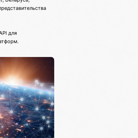
представительства
API для
атформ.