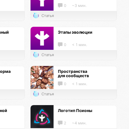
0
~3 мин.
Статья
вный
Этапы эволюции
0
< 1 мин.
Статья
форма
Пространства
для сообществ
0
< 1 мин.
Статья
нной
Логотип Псионы
2
~4 мин.