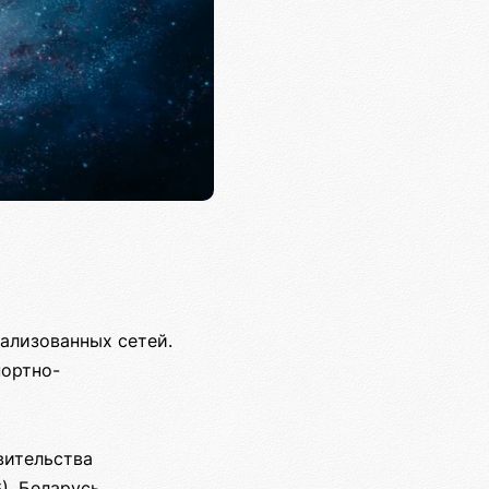
ализованных сетей.
портно-
вительства
, Беларусь,