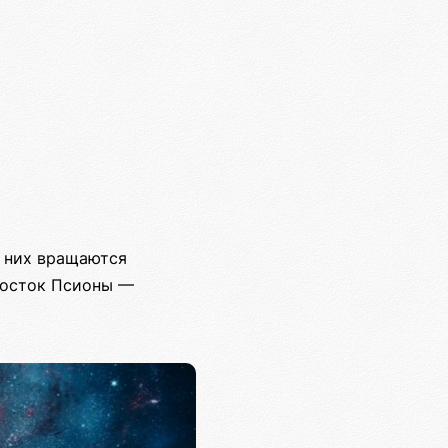
з них вращаются
 росток Псионы —