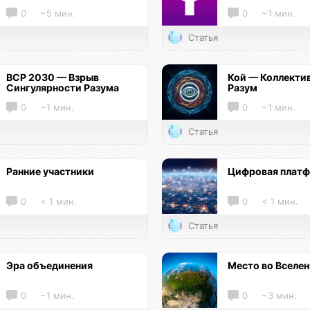
0
~5 мин.
0
~1 мин.
Статья
ВСР 2030 — Взрыв
Кой — Коллекти
Сингулярности Разума
Разум
0
~1 мин.
0
~1 мин.
Статья
Ранние участники
Цифровая плат
0
< 1 мин.
0
< 1 мин.
Статья
Эра объединения
Место во Вселе
0
~1 мин.
0
~3 мин.