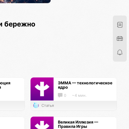
и бережно
люция
ЭММА — технологическое
и
ядро
0
~4 мин.
Статья
Великая Иллюзия —
Правила Игры