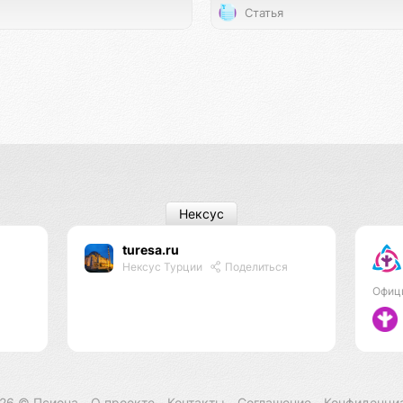
Статья
Нексус
turesa.ru
Нексус Турции
Поделиться
Офиц
026 ©
Псиона
О проекте
Контакты
Соглашение
Конфиденци