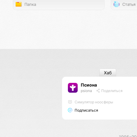
Папка
Статья
Хаб
Псиона
psiona
Поделиться
Cимулятор ноосферы
Подписаться
1995–2