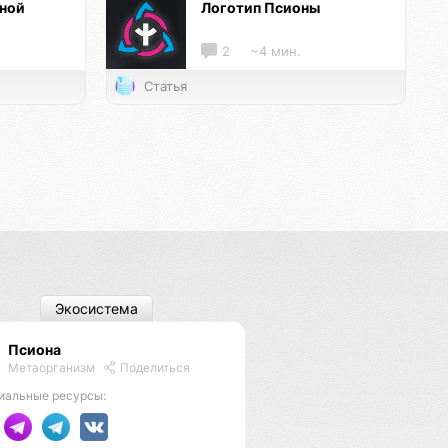
нной
Логотип Псионы
2
~4 мин.
Статья
Экосистема
Псиона
Метаорганизм
Поделиться
иальные ресурсы: