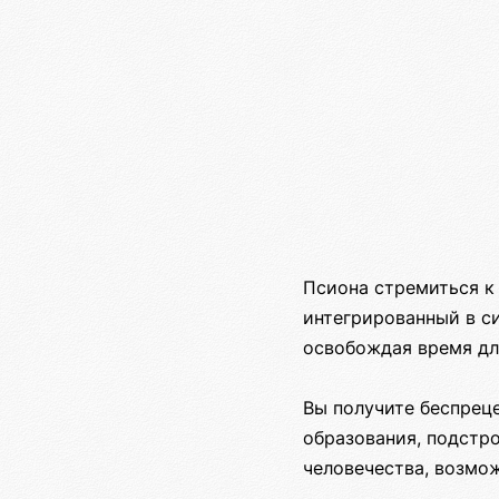
Псиона стремиться к
интегрированный в си
освобождая время дл
Вы получите беспрец
образования, подстр
человечества, возмож