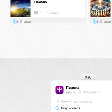
Начало
3
< 1 мин.
Статья
Статья
Хаб
Псиона
psiona
Поделиться
Cимулятор ноосферы
Подписаться