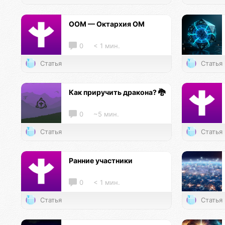
ООМ — Октархия ОМ
0
< 1 мин.
Статья
Статья
Как приручить дракона? 🐉
0
~5 мин.
Статья
Статья
Ранние участники
0
< 1 мин.
Статья
Статья