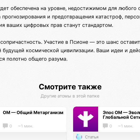
удет обеспечена на уровне, недостижимом для любого 
а прогнозирования и предотвращения катастроф, персо
тия ваших цифровых прав станут стандартом.
сопричастность. Участие в Псионе — это шанс оставит
ей будущей космической цивилизации. Ваши идеи и дей
ся полотно общего разума.
Смотрите также
Другие атомы в этой папке
ОМ — Общий Метарганизм
Эпос ОМ — Эво
Глобальной Сет
0
~1 мин.
0
~1 мин.
Статья