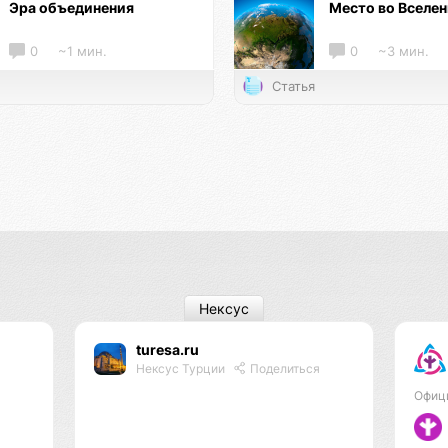
Эра объединения
Место во Вселе
0
~1 мин.
0
~3 мин.
Статья
Нексус
turesa.ru
Нексус Турции
Поделиться
Офиц