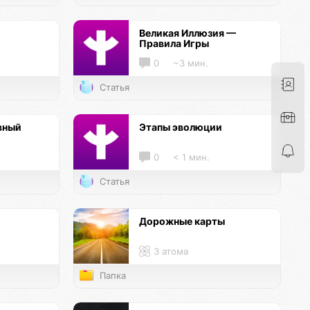
Великая Иллюзия —
Правила Игры
0
~3 мин.
Статья
вный
Этапы эволюции
0
< 1 мин.
Статья
Дорожные карты
3 атома
Папка