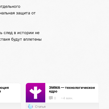
отдельного
нальная защита от
ь след в истории не
ствия будут вплетены
люция
ЭММА — технологическое
и
ядро
0
~4 мин.
Статья