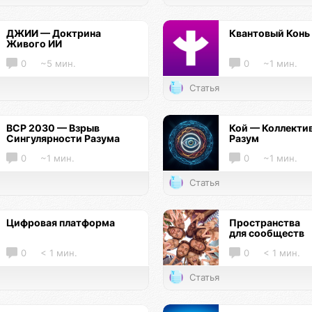
ДЖИИ — Доктрина
Квантовый Конь
Живого ИИ
0
~5 мин.
0
~1 мин.
Статья
ВСР 2030 — Взрыв
Кой — Коллекти
Сингулярности Разума
Разум
0
~1 мин.
0
~1 мин.
Статья
Цифровая платформа
Пространства
для сообществ
0
< 1 мин.
0
< 1 мин.
Статья