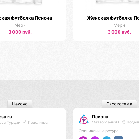
кая футболка Псиона
Женская футболка П
Мерч
Мерч
3 000 руб.
3 000 руб.
Нексус
Экосистема
esa.ru
Псиона
Метаорганизм
Подел
сус Турции
Поделиться
Официальные ресурсы: