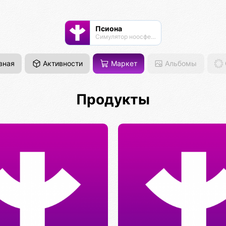
Псиона
Cимулятор ноосферы
вная
Активности
Маркет
Альбомы
Продукты